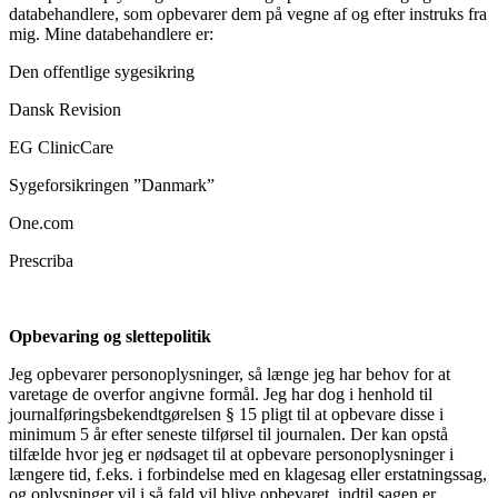
databehandlere, som opbevarer dem på vegne af og efter instruks fra
mig. Mine databehandlere er:
Den offentlige sygesikring
Dansk Revision
EG ClinicCare
Sygeforsikringen ”Danmark”
One.com
Prescriba
Opbevaring og slettepolitik
Jeg opbevarer personoplysninger, så længe jeg har behov for at
varetage de overfor angivne formål. Jeg har dog i henhold til
journalføringsbekendtgørelsen § 15 pligt til at opbevare disse i
minimum 5 år efter seneste tilførsel til journalen. Der kan opstå
tilfælde hvor jeg er nødsaget til at opbevare personoplysninger i
længere tid, f.eks. i forbindelse med en klagesag eller erstatningssag,
og oplysninger vil i så fald vil blive opbevaret, indtil sagen er