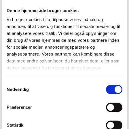
Videregivelse af personoplysninger
Denne hjemmeside bruger cookies
I det omfang det er nødvendigt for den konkrete behandling, vil
Vi bruger cookies til at tilpasse vores indhold og
personoplysninger blive videregivet og delt med følgende
annoncer, til at vise dig funktioner til sociale medier og til
modtagere:
at analysere vores trafik. Vi deler også oplysninger om
Der videregives oplysninger til andre sundhedspersoner, hvis
din brug af vores hjemmeside med vores partnere inden
det er nødvendigt af hensyn til et aktuelt behandlingsforløb.
for sociale medier, annonceringspartnere og
Der videregives oplysninger til Styrelsen for Patientsikkerhed,
Psykolognævnet, Arbejdsmarkedets Erhvervssikring, i det
analysepartnere. Vores partnere kan kombinere disse
omfang, at der foreligger en pligt hertil ifølge gældende
data med andre oplysninger, du har givet dem, eller som
lovgivning.
de har indsamlet fra din brug af deres tjenester.
Du har som patient adgang til dine egne oplysninger
(indsigtsret).
I andre tilfælde, og såfremt der foreligger samtykke,
Samtykkevalg
videregives oplysninger til forsikringsselskaber.
Nødvendig
Det juridiske grundlag for at indsamle, behandle og videregive
personoplysninger er:
Præferencer
Til brug for den almindelige patientbehandling indsamles,
behandles og videregives almindelige personoplysninger i
medfør af databeskyttelsesforordningens artikel 6(1)(c) og (d),
Statistik
mens de følsomme personoplysninger indsamles, behandles