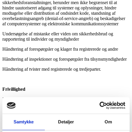
sikkerhedsforanstaltninger, herunder men ikke begrænset til at
hindre uautoriseret adgang til systemer og oplysninger, hindre
modtagelse eller distribution af ondsindet kode, standsning af
overbelastningsangreb (denial-of-service-angreb) og beskadigelser
af computersystemer og elektroniske kommunikationssystemer
Undersøgelse af mistanke eller viden om sikkerhedsbrud og
rapportering til individer og myndigheder
Håndtering af forespørgsler og klager fra registrerede og andre
Håndtering af inspektioner og forespørgsler fra tilsynsmyndigheder
Håndtering af tvister med registrerede og tredjeparter.
Frivillighed
Når jeg indsamler personoplysninger direkte fra dig, giver du
personoplysningerne frivilligt. Du er ikke forpligtet til at give disse
personoplysninger til mig. Konsekvensen af ikke at give mig
personoplysningerne vil være, at jeg ikke kan varetage formålene
ovenfor og dermed ikke vil kunne behandle dig.
Samtykke
Detaljer
Om