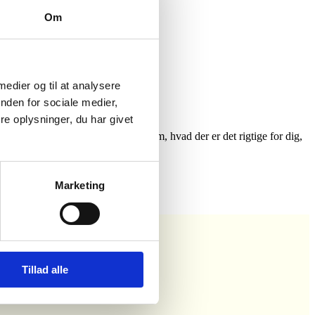
Om
g.
sen adopteret (
link
).
 medier og til at analysere
nden for sociale medier,
e oplysninger, du har givet
hjælp til. Og hvis du er i tvivl om, hvad der er det rigtige for dig,
Marketing
Tillad alle