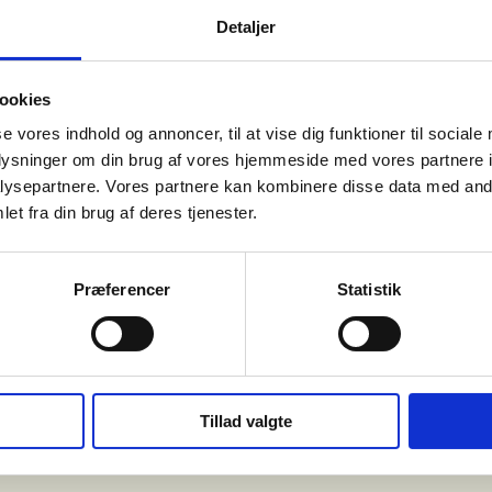
der med og om mine metoder.
Detaljer
her og få hjælp til alle de kategorier, der er dækket af lægehenvisnin
ookies
e, du kan komme her som forælder til adopterede børn (
link
) og som vok
se vores indhold og annoncer, til at vise dig funktioner til sociale
oplysninger om din brug af vores hjemmeside med vores partnere i
ysepartnere. Vores partnere kan kombinere disse data med andr
 give mening for dig, at vi skal samarbejde omkring det, som du ønsker 
et fra din brug af deres tjenester.
Præferencer
Statistik
Tillad valgte