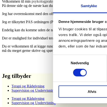
Velkommen til min
psykologpraksis
,
der ligger i hjertet af Århus.
På denne side og de næste kan du få oplysninger om, hvad jeg arbej
Samtykke
Jeg har overenskomst med den offentlige sygesikring og du kan komme 
Denne hjemmeside bruger c
Jeg er tilknyttet PAS ordningen (Post Adoption Service) – det vil sig
Vi bruger cookies til at tilpas
Endelig kan du komme uden de nævnte ordninger og selv betale.
vores trafik. Vi deler også 
Der er mulighed for individuel terapi, parterapi og familieterapi.
annonceringspartnere og anal
Du er velkommen til at kigge rundt på min hjemmeside og se, om det kan
dem, eller som de har indsaml
må du meget gerne skrive og spørge.
Samtykkevalg
Nødvendig
Jeg tilbyder
Terapi og Rådgivning
Supervision og Undervisning
Afvis
Terapi og Rådgivning
Supervision og Undervisning